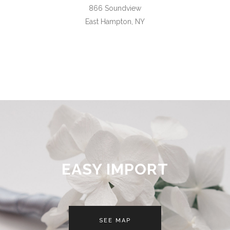
866 Soundview
East Hampton, NY
EASY IMPORT
SEE MAP