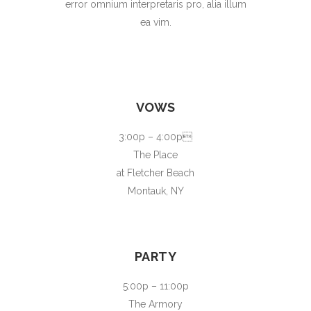
error omnium interpretaris pro, alia illum
ea vim.
VOWS
3:00p – 4:00p
The Place
at Fletcher Beach
Montauk, NY
PARTY
5:00p – 11:00p
The Armory