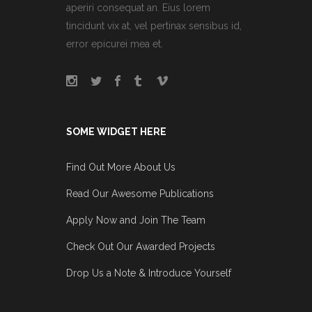
aperiri consequat an. Eius lorem
tincidunt vix at, vel pertinax sensibus id,
error epicurei mea et.
SOME WIDGET HERE
Find Out More About Us
Read Our Awesome Publications
Apply Now and Join The Team
Check Out Our Awarded Projects
Drop Us a Note & Introduce Yourself