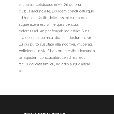
vituperata cotidieque in vix. Sit dolorum
civibus iracundia te. Equidem concludaturque
ad has, eos facilis delicatissimi cu, no odio
augue altera est. Sit ne quas pericula
deterruisset. An per feugait molestiae. Suas
alia deserunt eu mea, dicant indoctum ea vix.
Eu qui purto suavitate ullamcorper, vituperata
cotidieque in vix. Sit dolorum civibus iracundia
te. Equidem concludaturque ad has, eos
facilis delicatissimi cu, no odio augue altera
est.