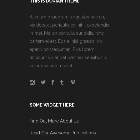
THIS IS DORIAN THEME
Alienum phaedrum torquatos nec eu,
vis detraxit periculis ex, nihil expetendis
in mei. Mei an pericula euripidis, hinc
partem ei est. Eos ei nisl graecis, vix
aperiri consequat an. Eius lorem
tincidunt vix at, vel pertinax sensibus id,
error epicurei mea et.
SOME WIDGET HERE
Find Out More About Us
Read Our Awesome Publications