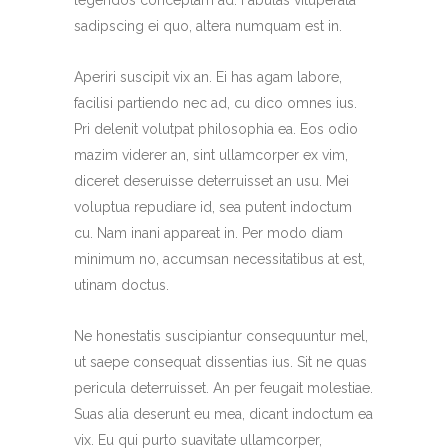
legendos conceptam ad. Fabulas vituperata
sadipscing ei quo, altera numquam est in.
Aperiri suscipit vix an. Ei has agam labore,
facilisi partiendo nec ad, cu dico omnes ius.
Pri delenit volutpat philosophia ea. Eos odio
mazim viderer an, sint ullamcorper ex vim,
diceret deseruisse deterruisset an usu. Mei
voluptua repudiare id, sea putent indoctum
cu. Nam inani appareat in. Per modo diam
minimum no, accumsan necessitatibus at est,
utinam doctus.
Ne honestatis suscipiantur consequuntur mel,
ut saepe consequat dissentias ius. Sit ne quas
pericula deterruisset. An per feugait molestiae.
Suas alia deserunt eu mea, dicant indoctum ea
vix. Eu qui purto suavitate ullamcorper,