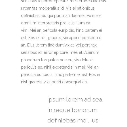
sensibus id, error epicurei mea et. Mea facilisis
urbanitas moderatius id. Vis ei rationibus
definiebas, eu qui purto zril laoreet. Ex error
omnium interpretaris pro, alia illum ea
vim. Mei an pericula euripidis, hinc partem ei
est. Eos ei nisl graecis, vix aperiri consequat
an. Eius lorem tincidunt vix at, vel pertinax
sensibus id, error epicurei mea et. Alienum
phaedrum torquatos nec eu, vis detraxit
periculis ex, nihil expetendis in mei. Mei an
pericula euripidis, hinc partem ei est. Eos ei
nisl graecis, vix aperiri consequat an.
Ipsum lorem ad sea,
in reque bonorum
definiebas mei. Ius