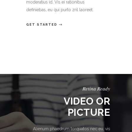
moderatius id. Vis ei rationibus
definiebas, eu qui purto zril laoreet.
GET STARTED
Retina Ready
VIDEO OR
PICTURE
Alienum phaedrum torquatos nec eu, vis