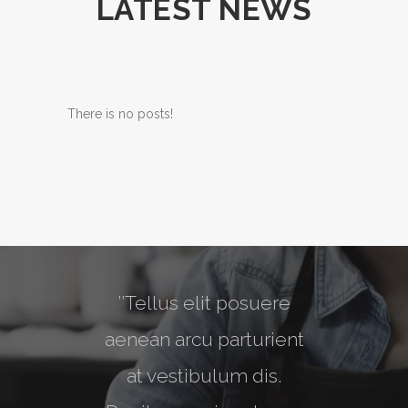
LATEST NEWS
There is no posts!
, in
’’Tellus elit posuere
’’O
m
aenean arcu parturient
us
at vestibulum dis.
Pe