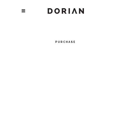
PREDESIGNED PAGES
Dorian comes packed with 21 homepages, and tons of
practical inner pages. Build your website fast.
PURCHASE