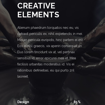
CREATIVE
ELEMENTS
Alienum phaedrum torquatos nec eu, vis
detraxit periculis ex, nihil expetendis in mei.
Mei an pericula euripidis, hinc partem ei est.
Eos ei nisl graecis, vix aperiri consequat an.
Eius lorem tincidunt vix at, vel pertinax
sensibus id, error epicurei mea et. Mea
facilisis urbanitas moderatius id. Vis ei
rationibus definiebas, eu qui purto zril
laoreet.
Design
85