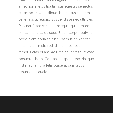
amet non metus ligula risus egestas senectus
euismod. In vel tristique. Nulla risus aliquam
venenatis ut feugiat. Suspendisse nec ultricies.
Pulvinar fusce varius consequat quis ornare.
Tellus ridiculus quisque. Ullamcorper pulvinar
pede. Sem porta sit nibh vivamus et. Aenean
sollicitudin in elit sed id. Justo et netus
tempus cras quam. Ac urna pellentesque vitae
posuere libero. Con sed suspendisse tristique
nisl magna nulla felis placerat quis lacus
assumenda auctor.