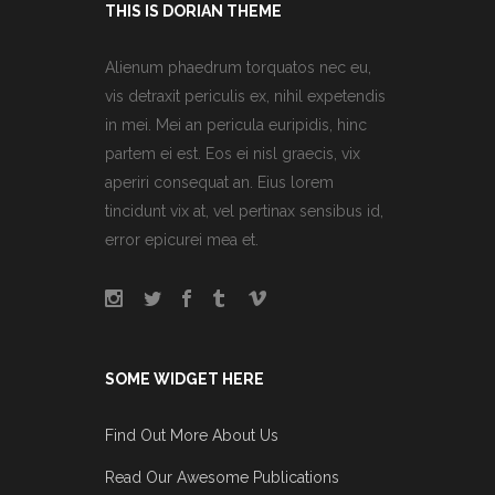
THIS IS DORIAN THEME
Alienum phaedrum torquatos nec eu,
vis detraxit periculis ex, nihil expetendis
in mei. Mei an pericula euripidis, hinc
partem ei est. Eos ei nisl graecis, vix
aperiri consequat an. Eius lorem
tincidunt vix at, vel pertinax sensibus id,
error epicurei mea et.
SOME WIDGET HERE
Find Out More About Us
Read Our Awesome Publications