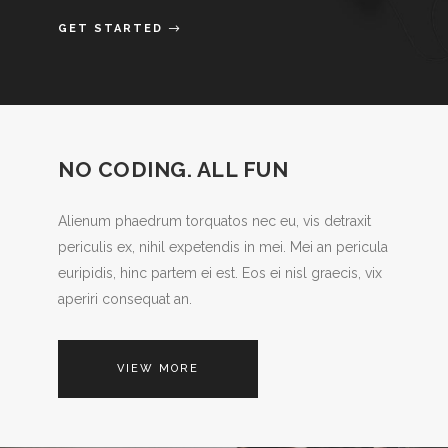
GET STARTED
NO CODING. ALL FUN
Alienum phaedrum torquatos nec eu, vis detraxit
periculis ex, nihil expetendis in mei. Mei an pericula
euripidis, hinc partem ei est. Eos ei nisl graecis, vix
aperiri consequat an.
VIEW MORE