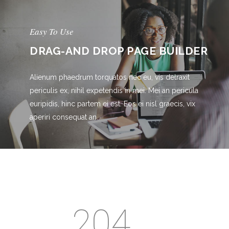
Easy To Use
DRAG-AND DROP PAGE BUILDER
Alienum phaedrum torquatos nec eu, vis detraxit
periculis ex, nihil expetendis in mei. Mei an pericula
euripidis, hinc partem ei est. Eos ei nisl graecis, vix
aperiri consequat an.
204