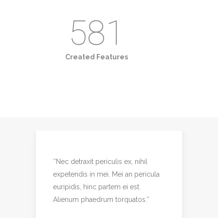
657
Created Features
‘’Nec detraxit periculis ex, nihil
‘’
a
expetendis in mei. Mei an pericula
p
euripidis, hinc partem ei est.
to
Alienum phaedrum torquatos.’’
pe
al