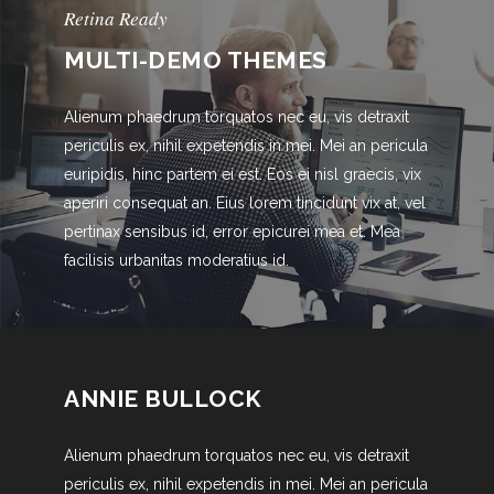
Retina Ready
MULTI-DEMO THEMES
Alienum phaedrum torquatos nec eu, vis detraxit
periculis ex, nihil expetendis in mei. Mei an pericula
euripidis, hinc partem ei est. Eos ei nisl graecis, vix
aperiri consequat an. Eius lorem tincidunt vix at, vel
pertinax sensibus id, error epicurei mea et. Mea
facilisis urbanitas moderatius id.
ANNIE BULLOCK
Alienum phaedrum torquatos nec eu, vis detraxit
periculis ex, nihil expetendis in mei. Mei an pericula