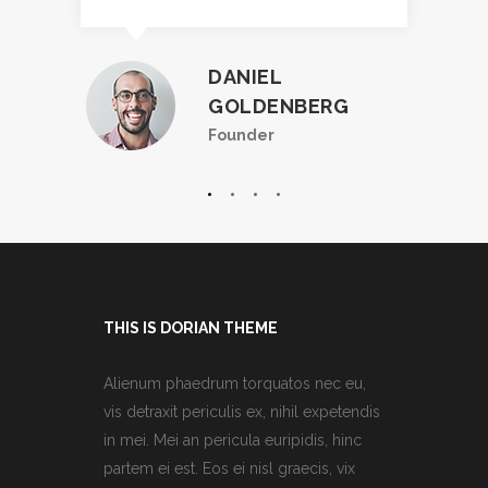
DANIEL
GOLDENBERG
Founder
THIS IS DORIAN THEME
Alienum phaedrum torquatos nec eu,
vis detraxit periculis ex, nihil expetendis
in mei. Mei an pericula euripidis, hinc
partem ei est. Eos ei nisl graecis, vix