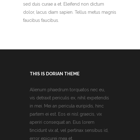
sed duis curae a et. Eleifend non dictum
dolor, lacus diam sapien. Tellus metus magnis
faucibus faucibus.
THIS IS DORIAN THEME
Alienum phaedrum torquatos nec eu,
vis detraxit periculis ex, nihil expetendis
in mei. Mei an pericula euripidis, hinc
partem ei est. Eos ei nisl graecis, vix
aperiri consequat an. Eius lorem
tincidunt vix at, vel pertinax sensibus id,
error epicurei mea et.