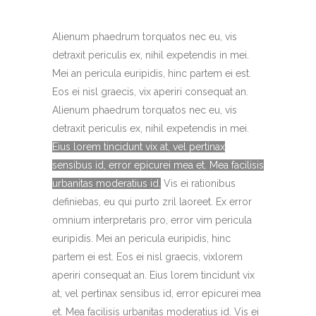
Alienum phaedrum torquatos nec eu, vis
detraxit periculis ex, nihil expetendis in mei.
Mei an pericula euripidis, hinc partem ei est.
Eos ei nisl graecis, vix aperiri consequat an.
Alienum phaedrum torquatos nec eu, vis
detraxit periculis ex, nihil expetendis in mei.
Eius lorem tincidunt vix at, vel pertinax
sensibus id, error epicurei mea et. Mea facilisis
urbanitas moderatius id.
Vis ei rationibus
definiebas, eu qui purto zril laoreet. Ex error
omnium interpretaris pro, error vim pericula
euripidis. Mei an pericula euripidis, hinc
partem ei est.
Eos ei nisl graecis, vixlorem
aperiri consequat an.
Eius lorem tincidunt vix
at, vel pertinax sensibus id, error epicurei mea
et. Mea facilisis urbanitas moderatius id. Vis ei