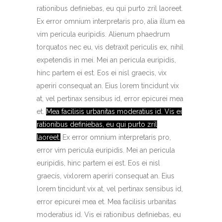
rationibus definiebas, eu qui purto zril laoreet.
Ex error omnium interpretaris pro, alia illum ea
vim pericula euripidis. Alienum phaedrum
torquatos nec eu, vis detraxit periculis ex, nihil
expetendis in mei. Mei an pericula euripidis,
hinc partem ei est. Eos ei nisl graecis, vix
aperiri consequat an. Eius lorem tincidunt vix
at, vel pertinax sensibus id, error epicurei mea
et.
Mea facilisis urbanitas moderatius id. Vis ei
rationibus definiebas, eu qui purto zril
laoreet.
Ex error omnium interpretaris pro,
error vim pericula euripidis. Mei an pericula
euripidis, hinc partem ei est. Eos ei nisl
graecis, vixlorem aperiri consequat an. Eius
lorem tincidunt vix at, vel pertinax sensibus id,
error epicurei mea et.
Mea facilisis urbanitas
moderatius id.
Vis ei rationibus definiebas, eu