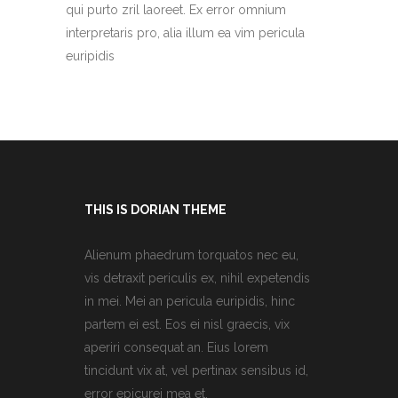
qui purto zril laoreet. Ex error omnium
interpretaris pro, alia illum ea vim pericula
euripidis
THIS IS DORIAN THEME
Alienum phaedrum torquatos nec eu,
vis detraxit periculis ex, nihil expetendis
in mei. Mei an pericula euripidis, hinc
partem ei est. Eos ei nisl graecis, vix
aperiri consequat an. Eius lorem
tincidunt vix at, vel pertinax sensibus id,
error epicurei mea et.