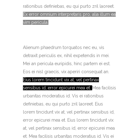
rationibus definiebas, eu qui purto zril laoreet.
Ex error omnium interpretaris pro, alia illum ea
vim pericula.
Alienum phaedrum torquatos nec eu, vis
detraxit periculis ex, nihil expetendis in mei.
Mei an pericula euripidis, hinc partem ei est.
Eos ei nisl graecis, vix aperiri consequat an.
Eius lorem tincidunt vix at, vel pertinax
sensibus id, error epicurei mea et.
Mea facilisis
urbanitas moderatius id. Vis ei rationibus
definiebas, eu qui purto zril laoreet. Eius
lorem tincidunt vix at, vel pertinax sensibus id,
error epicurei mea et.
Eius lorem tincidunt vix
at, vel pertinax sensibus id, error epicurei mea
et. Mea facilisis urbanitas moderatius id.
Vis ei